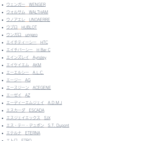
ウェンガー
WENGER
ウォルサム
WALTHAM
ウノアエレ
UNOAERRE
ウブロ
HUBLOT
ウンガロ
ungaro
エイチティーシー
HTC
エイチバーシー
H Bar C
エインズレイ
Aynsley
エイケイエム
AKM
エーエルシー
A.L.C.
エージー
AG
エースジーン
ACEGENE
エーゼイ
AZ
エーディーエムジェイ
A.D.M.J
エスカーダ
ESCADA
エスジェイエックス
SJX
エス・テー・デュポン
S.T. Dupont
エテルナ
ETERNA
エトロ
ETRO