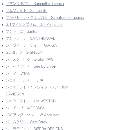
サマンサタバサ
SamanthaThavasa
サムソナイト
Samsonite
サルバトーレ・フェラガモ
SalvatoreFerragamo
3.1フィリップリム
3.1 Phillip Lim
サントーニ
Santoni
サントノーレ
SAINTHONORE
ジーヴィージーヴィー
G.V.G.V
Gショック
G-SHOCK
ジースターロゥ
G-Star RAW
シーバイクロエ
See By Chloé
シーマ
CYMA
ジェイアールエー
JRA
ジェイアンドエムデヴィッドソン
J&M
DAVIDSON
J.M.ウエストン
J.M.WESTON
ジェイコブ
JACOB&Co.
J.W.アンダーソン
J.W.Anderson
ジェムケリー
GemCerey
シェラデザイン
SIERRA DESIGNS