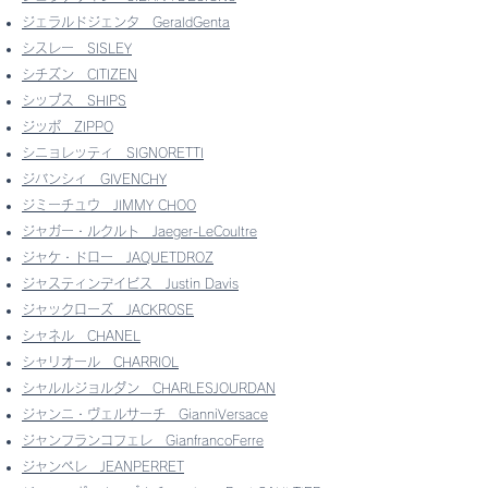
ジェラルドジェンタ
GeraldGenta
シスレー
SISLEY
シチズン
CITIZEN
シップス
SHIPS
ジッポ
ZIPPO
シニョレッティ
SIGNORETTI
ジバンシィ
GIVENCHY
ジミーチュウ
JIMMY CHOO
ジャガー・ルクルト
Jaeger-LeCoultre
ジャケ・ドロー
JAQUETDROZ
ジャスティンデイビス
Justin Davis
ジャックローズ
JACKROSE
シャネル
CHANEL
シャリオール
CHARRIOL
シャルルジョルダン
CHARLESJOURDAN
ジャンニ・ヴェルサーチ
GianniVersace
ジャンフランコフェレ GianfrancoFerre
ジャンペレ
JEANPERRET