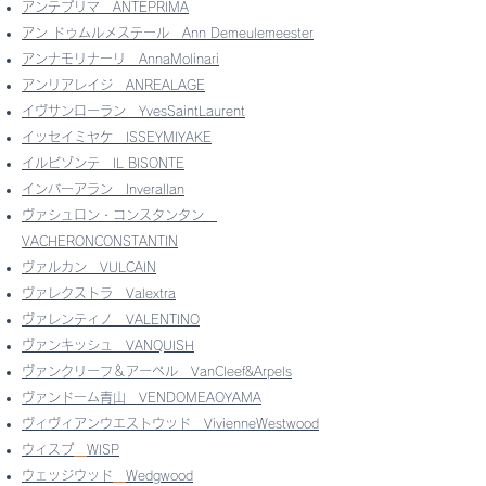
アンテプリマ
ANTEPRIMA
アン ドゥムルメステール
Ann Demeulemeester
アンナモリナーリ
AnnaMolinari
アンリアレイジ
ANREALAGE
イヴサンローラン
YvesSaintLaurent
イッセイミヤケ
ISSEYMIYAKE
イルビゾンテ
IL BISONTE
インバーアラン
Inverallan
ヴァシュロン・コンスタンタン
VACHERONCONSTANTIN
ヴァルカン
VULCAIN
ヴァレクストラ
Valextra
ヴァレンティノ
VALENTINO
ヴァンキッシュ
VANQUISH
ヴァンクリーフ＆アーペル
VanCleef&Arpels
ヴァンドーム青山
​
VENDOMEAOYAMA
ヴィヴィアンウエストウッド
VivienneWestwood
ウィスプ
WISP
ウェッジウッド
Wedgwood