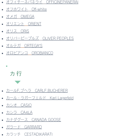
オフィチーネパネライ
OFFICINEPANERAI
オフホワイト
Off-white
オメガ
OMEGA
オリエント
ORIENT
オリス
ORIS
オリバーピープルズ
OLIVER PEOPLES
オルテガ
ORTEGA’S
オロビアンコ
​
OROBIANCO
カ行
カールF.ブヘラ CARLF.BUCHERER
カール・ラガーフェルド Karl Lagerfeld
カシオ
CASIO
カシラ CA4LA
カナダグース
CANADA GOOSE
ガラード GARRARD
カラッチ CESTADIKARATI