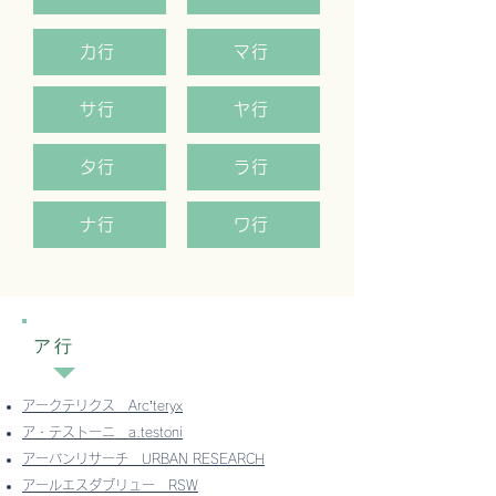
カ行
マ行
サ行
ヤ行
タ行
ラ行
ナ行
ワ行
ア行
​アークテリクス
Arc’teryx
ア・テストーニ
a.testoni
アーバンリサーチ
URBAN RESEARCH
アールエスダブリュー
RSW