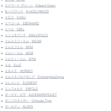
エドワード グリーン
Edward Green
N.ハリウッド
N.HOOLYWOOD
エビス
EVISU
エベラール
EBERHARD
エベル
EBEL
エミリオプッチ
EMILIOPUCCI
エムエスジーエム
MSGM
エムエフエム
MFM
エムシーエム
MCM
エムティーエム
MTM
エル
ELLE
エルメス
HERMES
エルメネジルドゼニア
ErmenegildoZegna
エレメント
ELEMENT
エンフォルド
ENFOLD
オーデマ・ピゲ
AUDEMARSPIGUET
オニツカタイガー
Onitsuka Tiger
オールデン
ALDEN