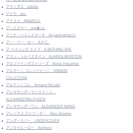
アディダス
adidas
アトウ
ato
アナスイ
ANNASUI
アニエスべー
agnès b.
アニヤ・ハインドマーチ
AnyaHindmarch
アー・ペー・セー
A.P.C.
ア ベイシング エイプ
​
A BATHING APE
アラン・シルベスタイン ALAINSILBERSTEIN
アルファインダストリーズ
Alpha Industries
アルマーニ コレッツォーニ
ARMANI
COLLEZIONI
アルマンニコレ
Armand Nicolet
アレキサンダーマックイーン
ALEXANDERMcQUEEN
アレキサンダーワン ALEXANDER WANG
アレックス ストリーター
Alex Streeter
アンダーカバー
UNDERCOVER
アンタイヒーロー
Antihero