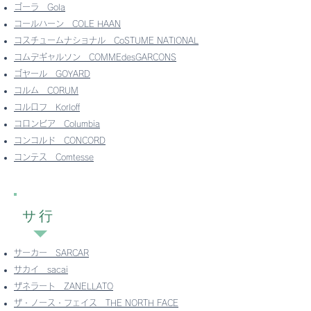
ゴーラ
Gola
コールハーン
COLE HAAN
コスチュームナショナル
CoSTUME NATIONAL
コムデギャルソン
COMMEdesGARCONS
ゴヤール
GOYARD
コルム
CORUM
コルロフ
Korloff
コロンビア Columbia
コンコルド
CONCORD
コンテス
​
Comtesse
サ行
サーカー
SARCAR
サカイ
sacai
ザネラート
ZANELLATO
ザ・ノース・フェイス
THE NORTH FACE