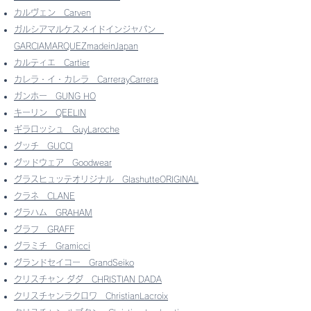
カルヴェン Carven
ガルシアマルケスメイドインジャパン
​
GARCIAMARQUEZmadeinJapan
カルティエ Cartier
カレラ・イ・カレラ
CarrerayCarrera
ガンホー
GUNG HO
キーリン QEELIN
ギラロッシュ GuyLaroche
グッチ
GUCCI
グッドウェア
Goodwear
グラスヒュッテオリジナル
GlashutteORIGINAL
クラネ
CLANE
グラハム
GRAHAM
グラフ
GRAFF
グラミチ
Gramicci
グランドセイコー
GrandSeiko
クリスチャン ダダ
CHRISTIAN DADA
クリスチャンラクロワ
ChristianLacroix