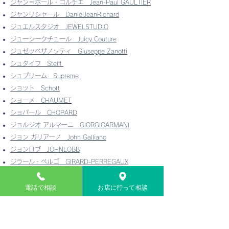
ジャン＝ポール・ゴルチエ
Jean-Paul GAULTIER
ジャンリシャール
DanielJeanRichard
ジュエルスタジオ
JEWELSTUDIO
ジューシークチュール
Juicy Couture
ジュゼッペザノッティ
Giuseppe Zanotti
シュタイフ
Steiff
シュプリーム
Supreme
ショット
Schott
ショーメ
CHAUMET
ショパール
CHOPARD
ジョルジオ アルマーニ
GIORGIOARMANI
ジョン ガリアーノ
John Galliano
ジョンロブ
JOHNLOBB
ジラール・ペルゴ
GIRARD-PERREGAUX
ジル・サンダー
JIL SANDER
ジルスチュアート
JILLSTUART
電話で相談
お店に行って相談
シルバノ・ラッタンジ
SilvanoLattanzi
ジン
SINN
スウォッチ swatch