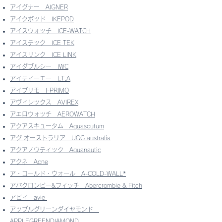
アイグナー
AIGNER
アイクポッド
IKEPOD
アイスウォッチ
ICE-WATCH
アイステック
ICE TEK
アイスリンク
ICE LINK
アイダブルシー
IWC
アイティーエー
I.T.A
アイプリモ
I-PRIMO
アヴィレックス
AVIREX
アエロウォッチ
AEROWATCH
アクアスキュータム
Aquascutum
アグ オーストラリア
UGG australia
アクアノウティック
Aquanautic
アクネ
Acne
ア・コールド・ウォール
A-COLD-WALL*
アバクロンビー&フィッチ
Abercrombie & Fitch
アビィ
avie
アップルグリーンダイヤモンド
APPLEGREENDIAMOND