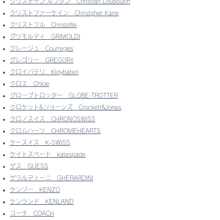
クリスチャン ルブタン
Christian Louboutin
クリストファーケイン
Christpher Kane
クリストフル
Christofle
グリモルディ
GRIMOLDI
クレージュ
Courreges
グレゴリー
GREGORY
クロイバテリ
Kloybateri
クロエ
Chloe
グローブトロッター
GLOBE-TROTTER
クロケット&ジョーンズ
Crockett&Jones
クロノスイス
CHRONOSWISS
クロムハーツ
CHROMEHEARTS
ケースイス
K-SWISS
ケイトスペード
katespade
ゲス
GUESS
ゲラルディーニ
GHERARDINI
ケンゾー
KENZO
ケンランド
KENLAND
コーチ
COACH