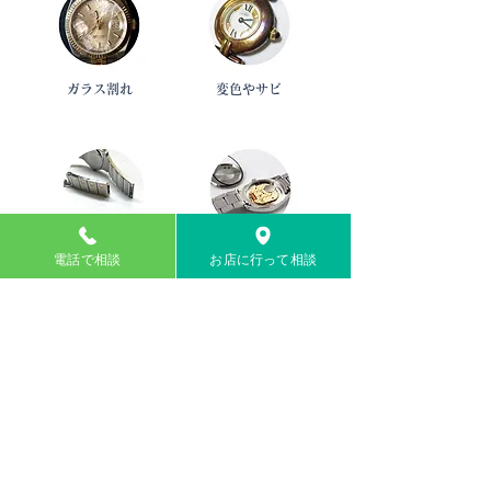
ガラス割れ
変色やサビ
ベルト切れ
不動品や電池切れ
電話で相談
お店に行って相談
このようなご状態でもしっかり
お値段つきます
​買取・ご相談窓口店舗