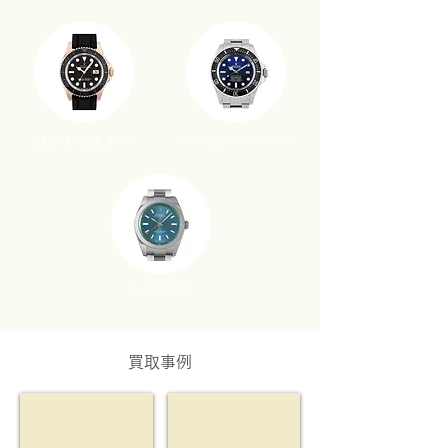
ヨットマスター
​シードゥエラー/ディープシー
​ミルガウス
​買取事例
ref.114270
ref.16233
買
買