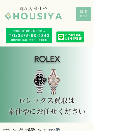
​買取店奉仕や
ME
NU
ROLEX
ロレックス買取は
​奉仕やにお任せください
>
>
ホーム
ブランド品買取
ロレックス買取