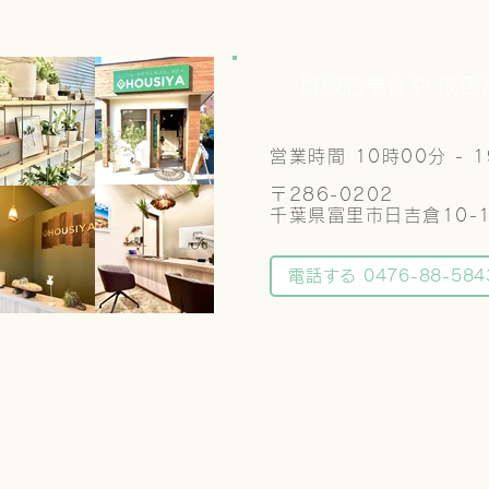
買取店奉仕や 成
営業時間 10時00分 - 
〒286-0202
​千葉県富里市日吉倉10-
電話する 0476-88-584