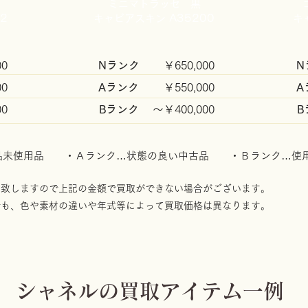
ミニマトラッセ 黒
2
キャビアスキン A35200
キ
0
Nランク
￥650,000
N
0
Aランク
￥550
,000
A
00
​Bランク
～￥400
,000
​
新品未使用品 ・Ａランク…状態の良い中古品 ・Ｂランク…使
動致しますので上記の金額で買取ができない場合がございます。
でも、色や素材の違いや年式等によって買取価格は異なります。
シャネルの買取アイテム一例