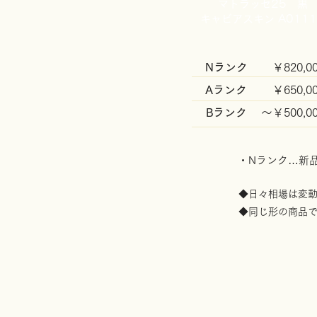
マトラッセ25 黒
キャビアスキン A0111
Nランク
￥820,00
Aランク
￥650,00
​Bランク
​～￥500,0
・​Nランク…
◆日々相場は変
​◆同じ形の商品