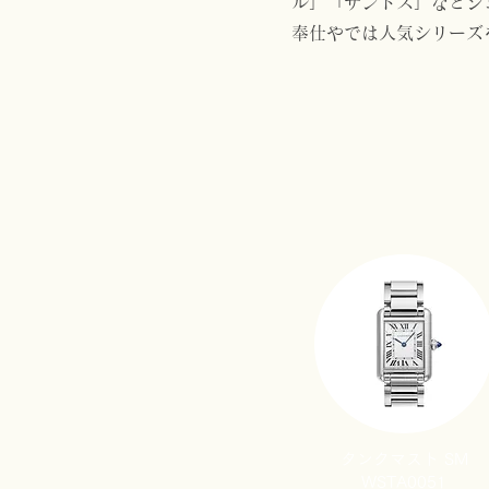
ル」「サントス」などジ
​奉仕やでは人気シリー
タンクマスト SM
WSTA0051