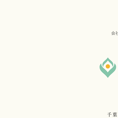
​会
​千