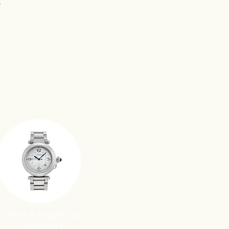
。
パシャドゥカルティエ
WSPA0013