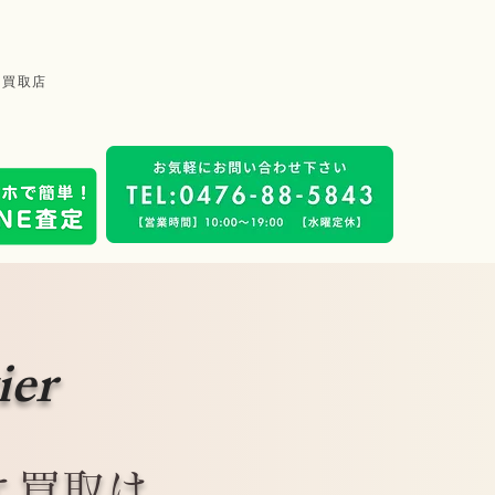
品買取店
ier
エ買取は