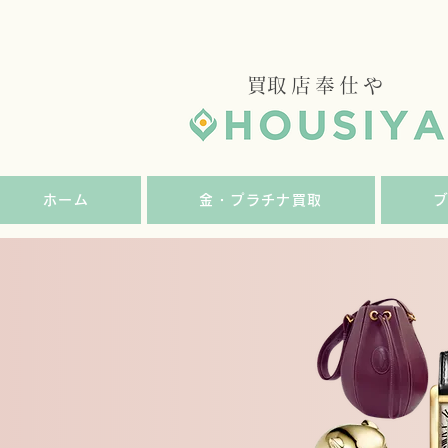
​買取店奉仕や
ホーム
金・プラチナ買取